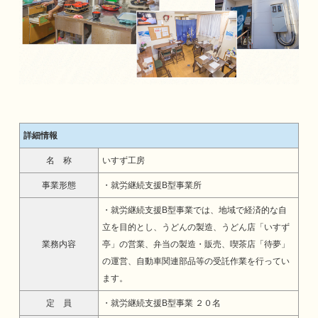
詳細情報
名 称
いすず工房
事業形態
・就労継続支援B型事業所
・就労継続支援B型事業では、地域で経済的な自
立を目的とし、うどんの製造、うどん店「いすず
業務内容
亭」の営業、弁当の製造・販売、喫茶店「待夢」
の運営、自動車関連部品等の受託作業を行ってい
ます。
定 員
・就労継続支援B型事業 ２０名